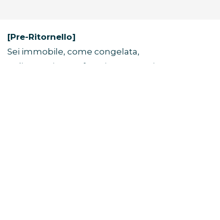
[Pre-Ritornello]
Sei immobile, come congelata,
un’immagine perfetta in una cornice.
Alcune visioni non svaniscono mai.
[Ritornello]
Non mi serve una fotocamera per catturare
questo momento,
ricorderò come sei stasera per tutta la vita.
Quando tutto sembra in bianco e nero, i tuoi
colori esplodono.
C’è qualcosa nel modo in cui risplendi.
Non ho bisogno di una fotocamera quando ti ho