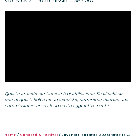
Vip Pack 2 – Poltronissima 383,00€
Questo articolo contiene link di affiliazione. Se clicchi su
uno di questi link e fai un acquisto, potremmo ricevere una
commissione senza alcun costo aggiuntivo per te.
Home
/
Concerti & Festival
/
Jovanotti scaletta 2026: tutte le canzoni del tour Jova Summer Party