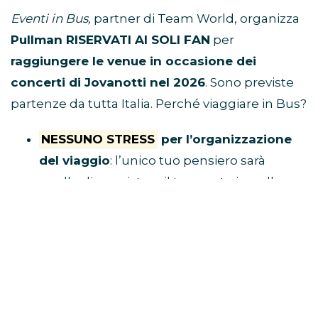
Eventi in Bus,
partner di Team World, organizza
Pullman RISERVATI AI SOLI FAN
per
raggiungere le venue in occasione dei
concerti di Jovanotti nel 2026
. Sono previste
partenze da tutta Italia. Perché viaggiare in Bus?
NESSUNO STRESS
per l’organizzazione
del viaggio
: l’unico tuo pensiero sarà
quello di acquistare il tuo posto in pullman
e raggiungere il luogo di ritrovo.
Tu divertiti,
al resto ci pensa Eventi in Bus!
E’ ECONOMICO
perché non dovrai
spendere soldi per benzina, parcheggio,
autostrada e hotel
VIAGGI CON I FAN
perché i pullman sono