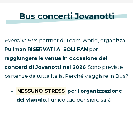
Bus concerti Jovanotti
Eventi in Bus,
partner di Team World, organizza
Pullman RISERVATI AI SOLI FAN
per
raggiungere le venue in occasione dei
concerti di Jovanotti nel 2026
. Sono previste
partenze da tutta Italia. Perché viaggiare in Bus?
NESSUNO STRESS
per l’organizzazione
del viaggio
: l’unico tuo pensiero sarà
quello di acquistare il tuo posto in pullman
e raggiungere il luogo di ritrovo.
Tu divertiti,
al resto ci pensa Eventi in Bus!