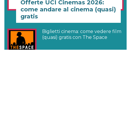
Offerte UCI Cinemas 2026:
come andare al cinema (quasi)
gratis
Biglietti cinema: come vedere film
(quasi) gratis con The Space
Come scrivere una lettera di
presentazione efficace (anche
online con Canva)
Audible gratis: come ascoltare
audiolibri gratuitamente su
Audible
Come registrarsi su Ticketmaster
per acquistare biglietti online