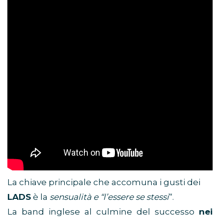
La chiave principale che accomuna i gusti dei
LADS
è la
sensualità e “l’essere se stessi
“.
La band inglese al culmine del successo
nei