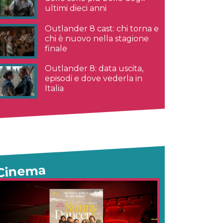
ultimi dieci anni
Outlander 8 cast: chi torna e
chi è nuovo nella stagione
finale
Outlander 8: data uscita,
episodi e dove vederla in
Italia
Cinema