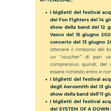
ATTENZIONE:
I biglietti del festival a
dei Foo Fighters del 14 g
show della band del 12 gi
Vasco del 15 giugno 2020
concerto del 13 giugno 2
ottenere il rimborso del bi
un “voucher” di pari val
comprensivo quindi, del d
essere richiesto entro e non
I biglietti del festival a
degli Aerosmith del 13 gi
show della band dell’11 g
I biglietti del festival a
dei SYSTEM OF A DOWN de