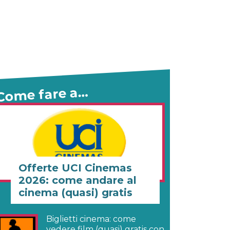
Come fare a…
Offerte UCI Cinemas
2026: come andare al
cinema (quasi) gratis
Biglietti cinema: come
vedere film (quasi) gratis con