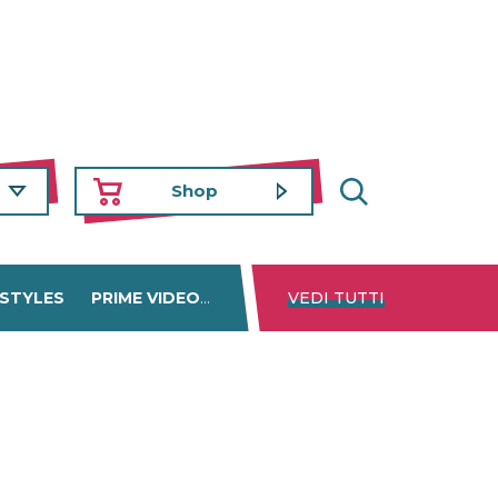
Shop
 STYLES
PRIME VIDEO
DISNEY+
VEDI TUTTI
NETFLIX
TROVA 