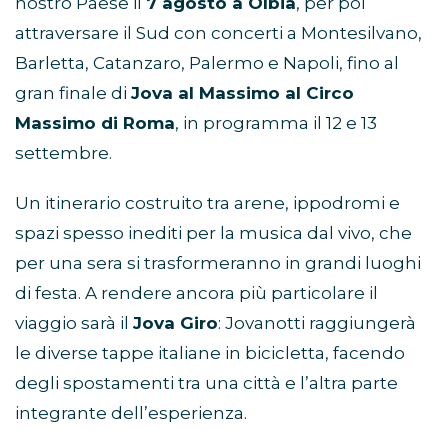
nostro Paese il
7 agosto a Olbia
, per poi
attraversare il Sud con concerti a Montesilvano,
Barletta, Catanzaro, Palermo e Napoli, fino al
gran finale di
Jova al Massimo al Circo
Massimo di Roma
, in programma il 12 e 13
settembre.
Un itinerario costruito tra arene, ippodromi e
spazi spesso inediti per la musica dal vivo, che
per una sera si trasformeranno in grandi luoghi
di festa. A rendere ancora più particolare il
viaggio sarà il
Jova Giro
: Jovanotti raggiungerà
le diverse tappe italiane in bicicletta, facendo
degli spostamenti tra una città e l’altra parte
integrante dell’esperienza.