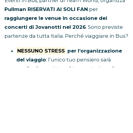
Eventi in Bus,
partner di Team World, organizza
Pullman RISERVATI AI SOLI FAN
per
raggiungere le venue in occasione dei
concerti di Jovanotti nel 2026
. Sono previste
partenze da tutta Italia. Perché viaggiare in Bus?
NESSUNO STRESS
per l’organizzazione
del viaggio
: l’unico tuo pensiero sarà
quello di acquistare il tuo posto in pullman
e raggiungere il luogo di ritrovo.
Tu divertiti,
al resto ci pensa Eventi in Bus!
E’ ECONOMICO
perché non dovrai
spendere soldi per benzina, parcheggio,
autostrada e hotel
VIAGGI CON I FAN
perché i pullman sono
riservati solo a chi è diretto al concerto