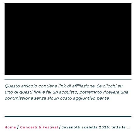
Questo articolo contiene link di affiliazione. Se clicchi su
uno di questi link e fai un acquisto, potremmo ricevere una
commissione senza alcun costo aggiuntivo per te.
Home
/
Concerti & Festival
/
Jovanotti scaletta 2026: tutte le canzoni del tour Jova Summer Party