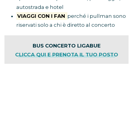
autostrada e hotel
VIAGGI CON I FAN
perché i pullman sono
riservati solo a chi è diretto al concerto
BUS CONCERTO LIGABUE
CLICCA QUI E PRENOTA IL TUO POSTO
Cliccando sul link avrai accesso a tutte le
informazioni del tuo viaggio, tra cui città di
partenza, punto di ritrovo e prezzi. Ricordati
di inserire il
codice sconto TEAM-W
per
risparmiare sulla tua prenotazione. Il nostro
codice è valido per qualsiasi evento
presente sul sito di Eventi in Bus.