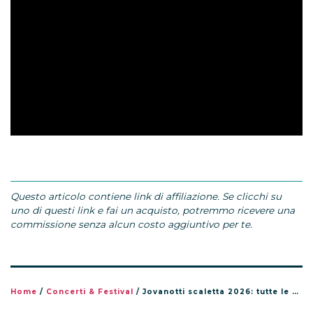
Questo articolo contiene link di affiliazione. Se clicchi su
uno di questi link e fai un acquisto, potremmo ricevere una
commissione senza alcun costo aggiuntivo per te.
Home
/
Concerti & Festival
/
Jovanotti scaletta 2026: tutte le canzoni del tour Jova Summer Party