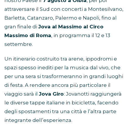
nostro Paese il
7 agosto a Olbia
, per poi
attraversare il Sud con concerti a Montesilvano,
Barletta, Catanzaro, Palermo e Napoli, fino al
gran finale di
Jova al Massimo al Circo
Massimo di Roma
, in programma il 12 e 13
settembre.
Un itinerario costruito tra arene, ippodromi e
spazi spesso inediti per la musica dal vivo, che
per una sera si trasformeranno in grandi luoghi
di festa. A rendere ancora più particolare il
viaggio sarà il
Jova Giro
: Jovanotti raggiungerà
le diverse tappe italiane in bicicletta, facendo
degli spostamenti tra una città e l’altra parte
integrante dell’esperienza.