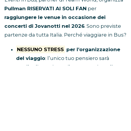
Pullman RISERVATI AI SOLI FAN
per
raggiungere le venue in occasione dei
concerti di Jovanotti nel 2026
. Sono previste
partenze da tutta Italia. Perché viaggiare in Bus?
NESSUNO STRESS
per l’organizzazione
del viaggio
: l’unico tuo pensiero sarà
quello di acquistare il tuo posto in pullman
e raggiungere il luogo di ritrovo.
Tu divertiti,
al resto ci pensa Eventi in Bus!
E’ ECONOMICO
perché non dovrai
spendere soldi per benzina, parcheggio,
autostrada e hotel
VIAGGI CON I FAN
perché i pullman sono
riservati solo a chi è diretto al concerto