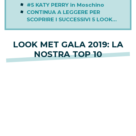
#5 KATY PERRY in Moschino
CONTINUA A LEGGERE PER
SCOPRIRE I SUCCESSIVI 5 LOOK…
LOOK MET GALA 2019: LA
NOSTRA TOP 10
Scopri di seguito i 10 outfit più belli dell’evento.
#1
ZENDAYA
in Tommy Hilfigher
E’ arrivata sul red carpet con un abito di
Tommy
Hilfiger
che, data la stravaganza della serata,
poteva quasi passare
inosservato
. Zendaya e il