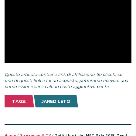
Questo articolo contiene link di affiliazione. Se clicchi su
uno di questi link e fai un acquisto, potremmo ricevere una
commissione senza alcun costo aggiuntivo per te.
TAGS:
JARED LETO
Home
/
Streaming & TV
/
Tutti i look del MET Gala 2019: Zendaya è Cenerentola sul red carpet