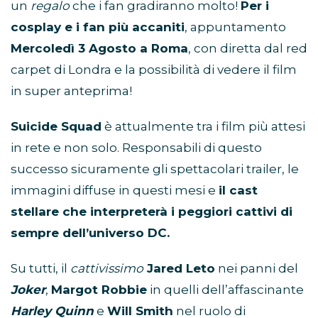
un
regalo
che i fan gradiranno molto!
Per i
cosplay e i fan più accaniti
, appuntamento
Mercoledì 3 Agosto a Roma
, con diretta dal red
carpet di Londra e la possibilità di vedere il film
in super anteprima!
Suicide Squad
è attualmente tra i film più attesi
in rete e non solo. Responsabili di questo
successo sicuramente gli spettacolari trailer, le
immagini diffuse in questi mesi e
il cast
stellare che interpreterà i peggiori cattivi di
sempre dell’universo DC.
Su tutti, il
cattivissimo
Jared Leto
nei panni del
Joker
,
Margot Robbie
in quelli dell’affascinante
Harley Quinn
e
Will Smith
nel ruolo di