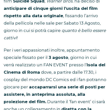
film
Suicide Squad
,
Warner Bros.
ha deciso di
anticipare di cinque giorni l’uscita del film
rispetto alla data originale
, fissando l’arrivo
della pellicola nelle sale per Sabato 13 Agosto,
giorno in cui si potrà capire
quanto è bello essere
cattivi
!
Per i veri appassionati inoltre, appuntamento
speciale fissato per il
3 agosto
, giorno in cui
verrà realizzato un FAN EVENT presso l’
Isola del
Cinema di Roma
dove, a partire dalle 17.30, i
cosplay del mondo DC Comics ed i fan potranno
giocare per
accaparrarsi una serie di posti per
assistere, in anteprima assoluta, alla
proiezione del film.
Durante il ‘fan event’ ci sarà
anche un collegamento in
diretta con la