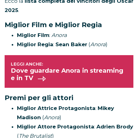
Ecco la
lista completa dei vincitori degli Oscar
2025
.
Miglior Film e Miglior Regia
Miglior Film
:
Anora
Miglior Regia
:
Sean Baker
(
Anora
)
Dove guardare Anora in streaming
e in TV
Premi per gli attori
Miglior Attrice Protagonista
:
Mikey
Madison
(
Anora
)
Miglior Attore Protagonista
:
Adrien Brody
(
The Brutalist
)