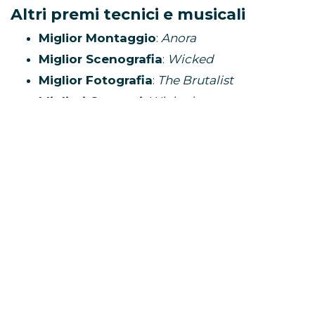
Altri premi tecnici e musicali
Miglior Montaggio
:
Anora
Miglior Scenografia
:
Wicked
Miglior Fotografia
:
The Brutalist
Migliori Costumi
:
Wicked
Miglior Trucco e Acconciature
:
The
Substance
Migliori Effetti Visivi
:
Dune – Parte 2
Miglior Sonoro
:
Dune – Parte 2
Miglior Colonna Sonora Originale
:
The
Brutalist
Miglior Canzone Originale
:
“El Mal”
(
Emilia
Pérez
)
Premi per documentari e