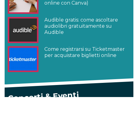
online con Canva)
Audible gratis: come ascoltare
audiolibri gratuitamente su
Audible
Come registrarsi su Ticketmaster
per acquistare biglietti online
Concerti & Eventi
Jovanotti scaletta 2026: tutte le
canzoni del tour Jova Summer
Party
TIM Battiti Live 30 luglio 2026: