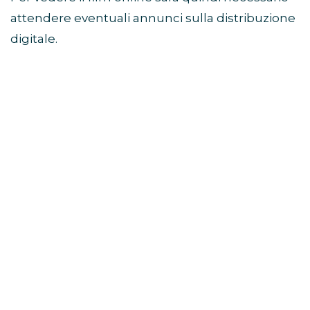
attendere eventuali annunci sulla distribuzione
digitale.
Di cosa parla il film Sunny
Dancer