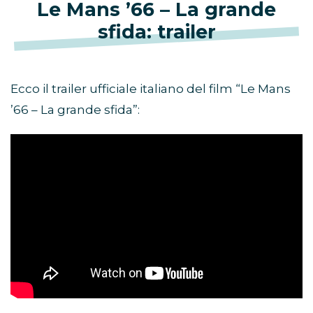
Le Mans ’66 – La grande
sfida: trailer
Ecco il trailer ufficiale italiano del film “Le Mans
’66 – La grande sfida”: