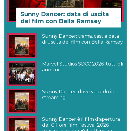
Sunny Dancer: data di uscita
del film con Bella Ramsey
Sunny Dancer: trama, cast e data
di uscita del film con Bella Ramsey
Marvel Studios SDCC 2026: tutti gli
annunci
Sunny Dancer: dove vederlo in
streaming
Sunny Dancer è il film d’apertura
del Giffoni Film Festival 2026:
presente anche Bella Ramsey