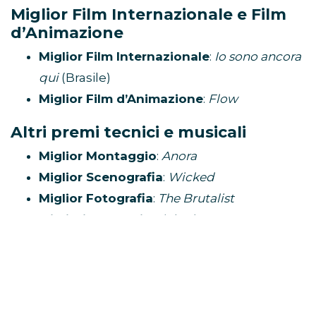
Miglior Film Internazionale e Film
d’Animazione
Miglior Film Internazionale
:
Io sono ancora
qui
(Brasile)
Miglior Film d’Animazione
:
Flow
Altri premi tecnici e musicali
Miglior Montaggio
:
Anora
Miglior Scenografia
:
Wicked
Miglior Fotografia
:
The Brutalist
Migliori Costumi
:
Wicked
Miglior Trucco e Acconciature
:
The
Substance
Migliori Effetti Visivi
:
Dune – Parte 2
Miglior Sonoro
:
Dune – Parte 2