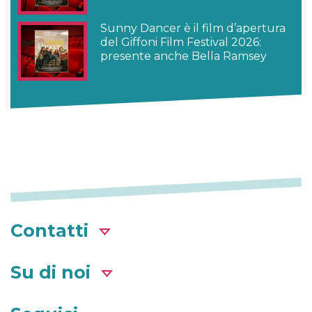
Sunny Dancer è il film d’apertura
del Giffoni Film Festival 2026:
presente anche Bella Ramsey
Contatti
Su di noi