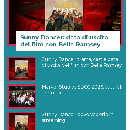
Sunny Dancer: data di uscita
del film con Bella Ramsey
Sunny Dancer: trama, cast e data
di uscita del film con Bella Ramsey
Marvel Studios SDCC 2026: tutti gli
annunci
Sunny Dancer: dove vederlo in
streaming