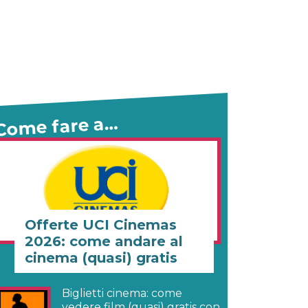
Come fare a…
Offerte UCI Cinemas
2026: come andare al
cinema (quasi) gratis
Biglietti cinema: come
vedere film (quasi) gratis con