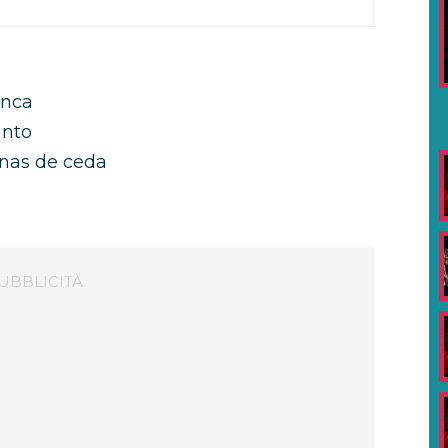
anca
anto
anas de ceda