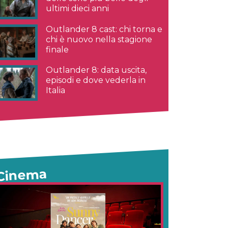
ultimi dieci anni
Outlander 8 cast: chi torna e
chi è nuovo nella stagione
finale
Outlander 8: data uscita,
episodi e dove vederla in
Italia
Cinema