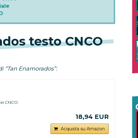
iale
O
dos testo CNCO
 di “Tan Enamorados”:
 dei CNCO
18,94 EUR
Acquista su Amazon