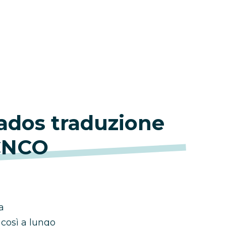
dos traduzione
CNCO
a
 così a lungo