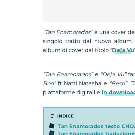
“Tan Enamorados”
è una cover del
singolo tratto dal nuovo album 
album di cover dal titolo “
Deja Vu
“Tan Enamorados”
e
“Deja Vu”
fan
Boo”
ft Natti Natasha e
“Beso”
.
“
piattaforme digitali e
in downloa
Tan Enamorados testo CNC
Tan Enamorados traduzion