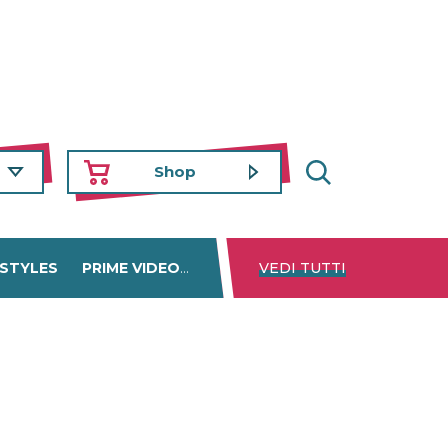
Shop
 STYLES
PRIME VIDEO
DISNEY+
VEDI TUTTI
NETFLIX
TROVA 