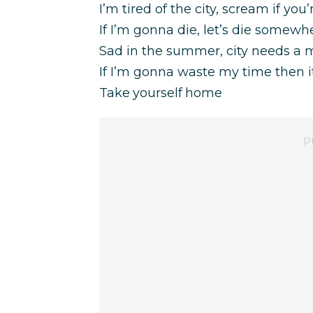
I’m tired of the city, scream if you
If I’m gonna die, let’s die somewh
Sad in the summer, city needs a 
If I’m gonna waste my time then it
Take yourself home