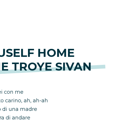
USELF HOME
E TROYE SIVAN
sei con me
o carino, ah, ah-ah
no di una madre
ra di andare