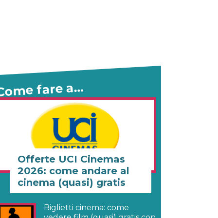
Come fare a…
Offerte UCI Cinemas
2026: come andare al
cinema (quasi) gratis
Biglietti cinema: come
vedere film (quasi) gratis con