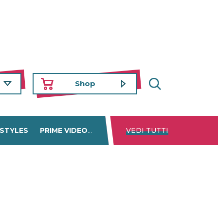
Shop
 STYLES
PRIME VIDEO
DISNEY+
VEDI TUTTI
NETFLIX
TROVA 