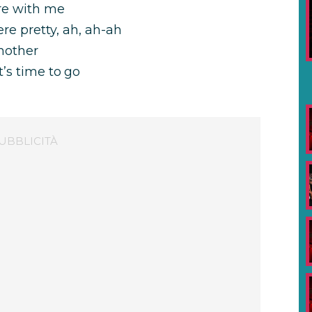
’re with me
ere pretty, ah, ah-ah
mother
’s time to go