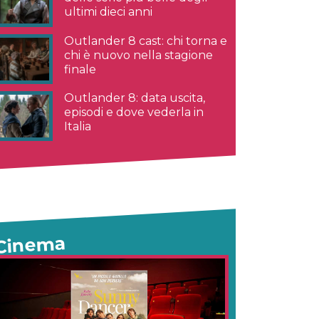
ultimi dieci anni
Outlander 8 cast: chi torna e
chi è nuovo nella stagione
finale
Outlander 8: data uscita,
episodi e dove vederla in
Italia
Cinema