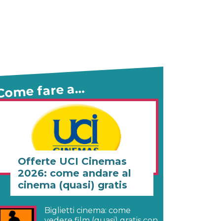
Come fare a…
Offerte UCI Cinemas
2026: come andare al
cinema (quasi) gratis
Biglietti cinema: come
vedere film (quasi) gratis con