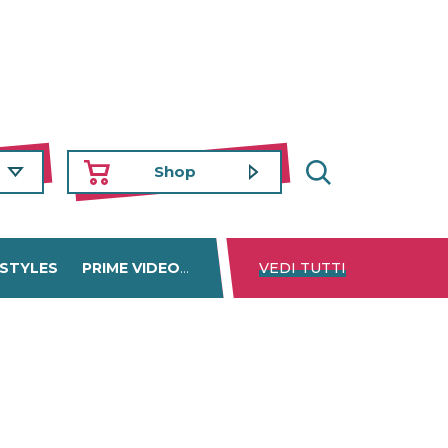
Shop
 STYLES
PRIME VIDEO
DISNEY+
VEDI TUTTI
NETFLIX
TROVA 