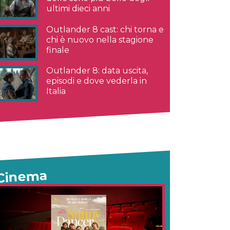
ultimi dieci anni
Outlander 8 cast: chi torna e
chi è nuovo nella stagione
finale
Outlander 8: data uscita,
episodi e dove vederla in
Italia
Cinema