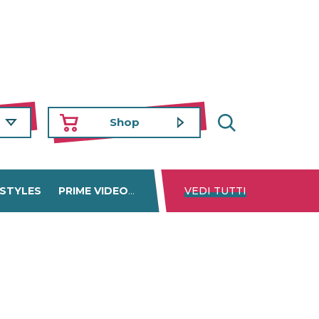
Shop
 STYLES
PRIME VIDEO
DISNEY+
VEDI TUTTI
NETFLIX
TROVA 