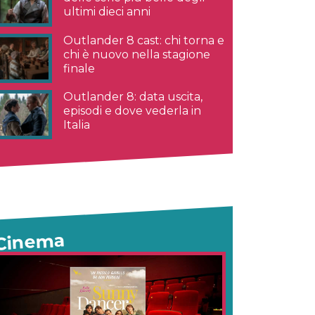
ultimi dieci anni
Outlander 8 cast: chi torna e
chi è nuovo nella stagione
finale
Outlander 8: data uscita,
episodi e dove vederla in
Italia
Cinema