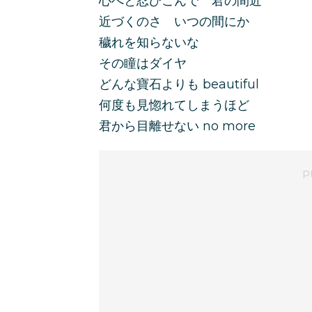
心へと忍びこんで 君の間近
近づくのさ いつの間にか
穢れを知らないな
その瞳はダイヤ
どんな寶石よりも beautiful
何度も見惚れてしまうほど
君から目離せない no more