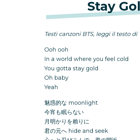
Stay Go
Testi canzoni BTS, leggi il testo di
Ooh ooh
In a world where you feel cold
You gotta stay gold
Oh baby
Yeah
魅惑的な moonlight
今宵も眠らない
月明かりを賴りに
君の元へ hide and seek