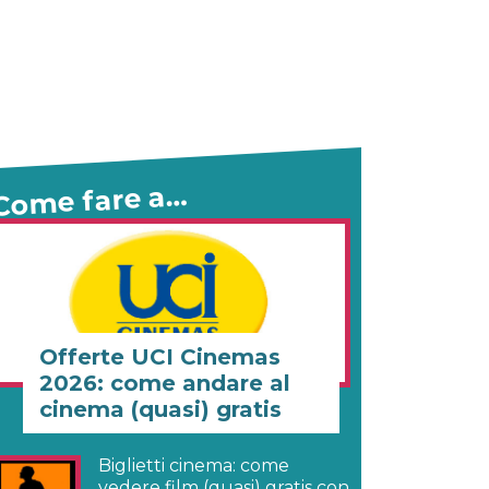
Come fare a…
Offerte UCI Cinemas
2026: come andare al
cinema (quasi) gratis
Biglietti cinema: come
vedere film (quasi) gratis con