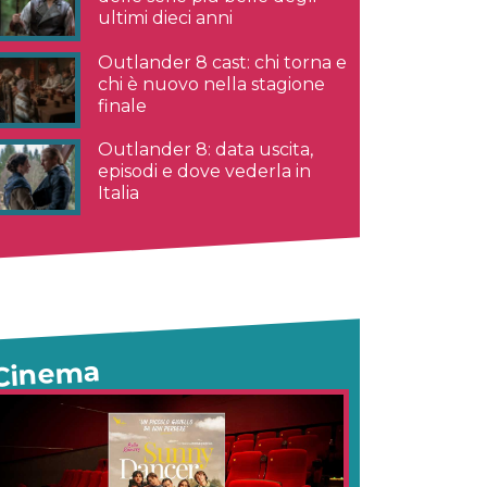
ultimi dieci anni
Outlander 8 cast: chi torna e
chi è nuovo nella stagione
finale
Outlander 8: data uscita,
episodi e dove vederla in
Italia
Cinema