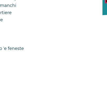
i manchi
rtiere
re
o ‘e feneste