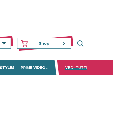
Shop
 STYLES
PRIME VIDEO
DISNEY+
VEDI TUTTI
NETFLIX
TROVA 