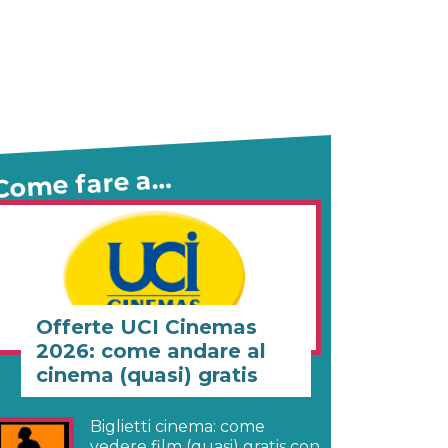
Come fare a…
Offerte UCI Cinemas
2026: come andare al
cinema (quasi) gratis
Biglietti cinema: come
vedere film (quasi) gratis con