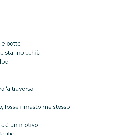
‘e botto
ce stanno cchiù
lpe
va ‘a traversa
o, fosse rimasto me stesso
 c’è un motivo
foglio