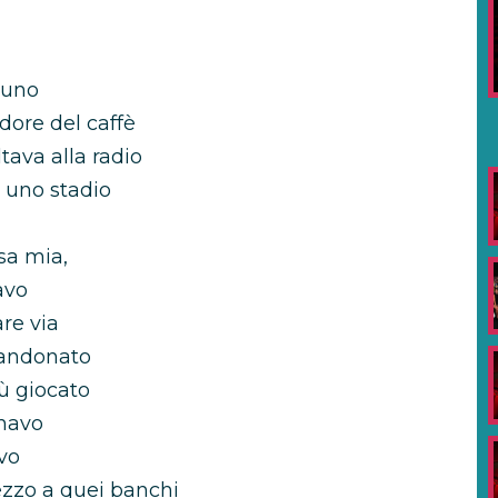
suno
dore del caffè
ava alla radio
 uno stadio
sa mia,
avo
re via
bandonato
ù giocato
onavo
vo
ezzo a quei banchi