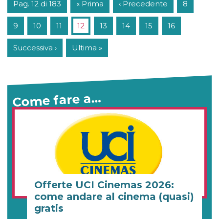
Pag. 12 di 183
« Prima
‹ Precedente
8
9
10
11
12
13
14
15
16
Successiva ›
Ultima »
Come fare a…
Offerte UCI Cinemas 2026:
come andare al cinema (quasi)
gratis