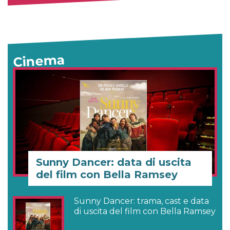
Cinema
Sunny Dancer: data di uscita
del film con Bella Ramsey
Sunny Dancer: trama, cast e data
di uscita del film con Bella Ramsey