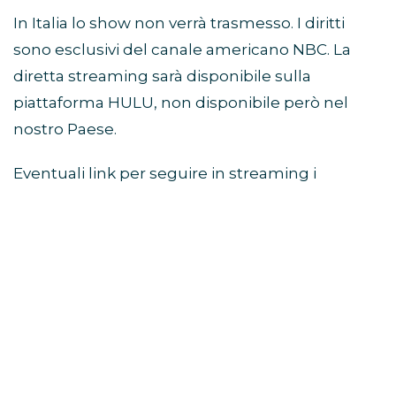
In Italia lo show non verrà trasmesso. I diritti
sono esclusivi del canale americano NBC. La
diretta streaming sarà disponibile sulla
piattaforma HULU, non disponibile però nel
nostro Paese.
Eventuali link per seguire in streaming i
Billboard Music Awards 2019 verranno
pubblicati in questa pagina.
BILLBOARD MUSIC AWARDS
2019 PERFORMER
Gli artisti che si esibiranno sul palco della
MGM