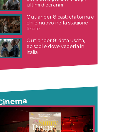
ultimi dieci anni
Outlander 8 cast: chi torna e
chi è nuovo nella stagione
finale
Outlander 8: data uscita,
episodi e dove vederla in
Italia
Cinema