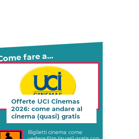
Come fare a…
Offerte UCI Cinemas
2026: come andare al
cinema (quasi) gratis
Biglietti cinema: come
vedere film (quasi) gratis con