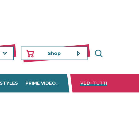
Shop
 STYLES
PRIME VIDEO
DISNEY+
VEDI TUTTI
NETFLIX
TROVA 