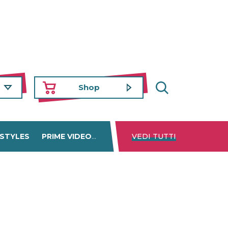
Shop
 STYLES
PRIME VIDEO
DISNEY+
VEDI TUTTI
NETFLIX
TROVA 