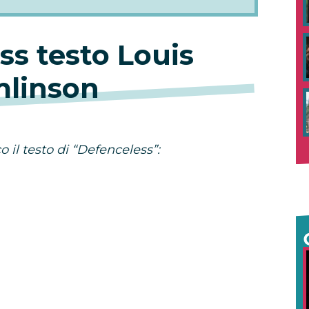
ss testo Louis
linson
 il testo di “Defenceless”:
u