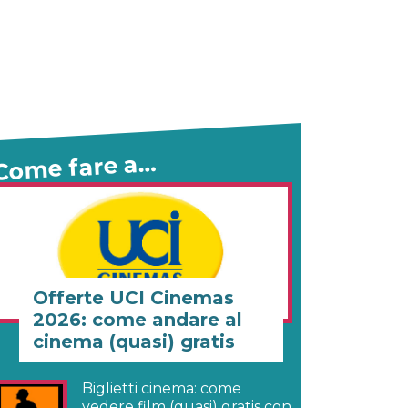
Come fare a…
Offerte UCI Cinemas
2026: come andare al
cinema (quasi) gratis
Biglietti cinema: come
vedere film (quasi) gratis con