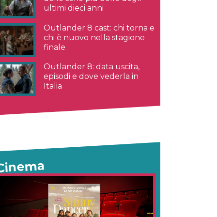
ultimi dieci anni
Outlander 8 cast: chi torna e
chi è nuovo nella stagione
finale
Outlander 8: data uscita,
episodi e dove vederla in
Italia
Cinema