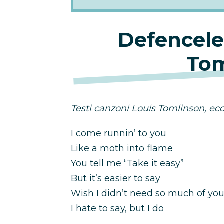
Defencele
Tom
Testi canzoni Louis Tomlinson, ecco
I come runnin’ to you
Like a moth into flame
You tell me “Take it easy”
But it’s easier to say
Wish I didn’t need so much of yo
I hate to say, but I do