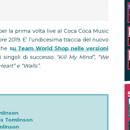
per la prima volta live al Coca Coca Music
re 2019. E’ l’undicesima traccia del nuovo
nche
su Team World Shop nelle versioni
 singoli di successo
“Kill My Mind”, “We
Heart” e “Walls”.
mlinson
is Tomlinson
mlinson