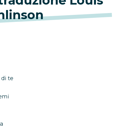
traduzione Louis
linson
 di te
lemi
la