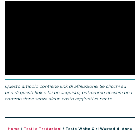
Questo articolo contiene link di affiliazione. Se clicchi su
uno di questi link e fai un acquisto, potremmo ricevere una
commissione senza alcun costo aggiuntivo per te.
Home
/
Testi e Traduzioni
/
Testo White Girl Wasted di Anna