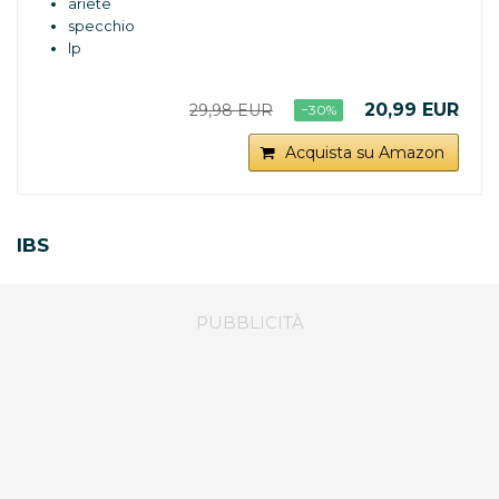
ariete
specchio
lp
20,99 EUR
29,98 EUR
−30%
Acquista su Amazon
IBS