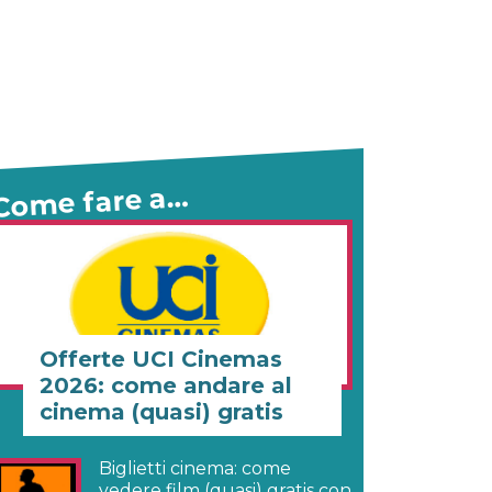
Come fare a…
Offerte UCI Cinemas
2026: come andare al
cinema (quasi) gratis
Biglietti cinema: come
vedere film (quasi) gratis con