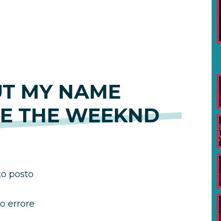
UT MY NAME
E THE WEEKND
to posto
o errore