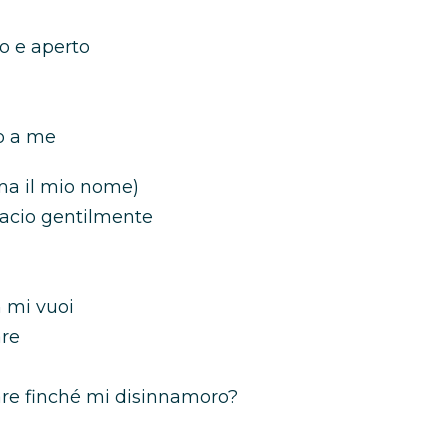
ro e aperto
no a me
ma il mio nome)
bacio gentilmente
 mi vuoi
are
re finché mi disinnamoro?