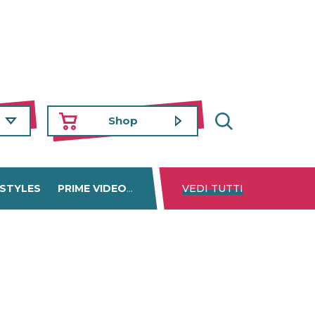
Shop
 STYLES
PRIME VIDEO
DISNEY+
VEDI TUTTI
NETFLIX
TROVA 