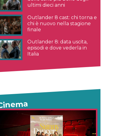
ultimi dieci anni
Outlander 8 cast: chi torna e
chi è nuovo nella stagione
finale
Outlander 8: data uscita,
episodi e dove vederla in
Italia
Cinema