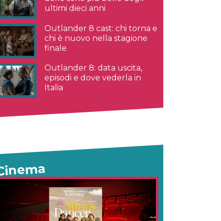
ultimi dieci anni
Outlander 8 cast: chi torna e
chi è nuovo nella stagione
finale
Outlander 8: data uscita,
episodi e dove vederla in
Italia
Cinema