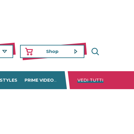
Shop
 STYLES
PRIME VIDEO
DISNEY+
VEDI TUTTI
NETFLIX
TROVA 