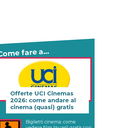
Come fare a…
Offerte UCI Cinemas
2026: come andare al
cinema (quasi) gratis
Biglietti cinema: come
vedere film (quasi) gratis con