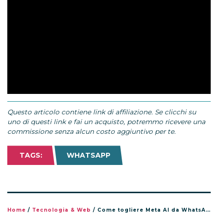
Questo articolo contiene link di affiliazione. Se clicchi su
uno di questi link e fai un acquisto, potremmo ricevere una
commissione senza alcun costo aggiuntivo per te.
TAGS:
WHATSAPP
Home
/
Tecnologia & Web
/
Come togliere Meta AI da WhatsApp? La verità che (forse) non volevi sapere