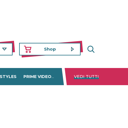
Shop
 STYLES
PRIME VIDEO
DISNEY+
VEDI TUTTI
NETFLIX
TROVA 