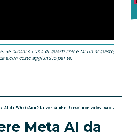
e. Se clicchi su uno di questi link e fai un acquisto,
 alcun costo aggiuntivo per te.
 AI da WhatsApp? La verità che (forse) non volevi sapere
ere Meta AI da