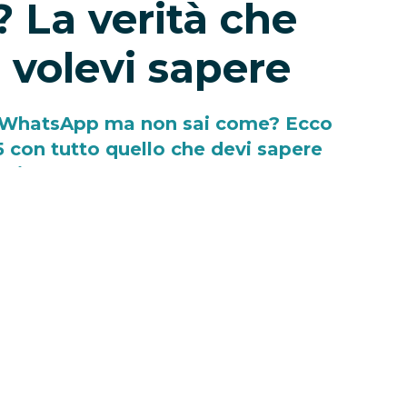
La verità che
 volevi sapere
a WhatsApp ma non sai come? Ecco
5 con tutto quello che devi sapere
ssistente AI.
-
Eleonora Redazione
utenti si stanno chiedendo
come togliere
aver notato la comparsa di un nuovo
pale dell’app: un
cerchio sfumato blu e
t. Si tratta dell’accesso diretto a
Meta AI
,
ativa sviluppata da Meta, ora disponibile
tagram e Facebook
.