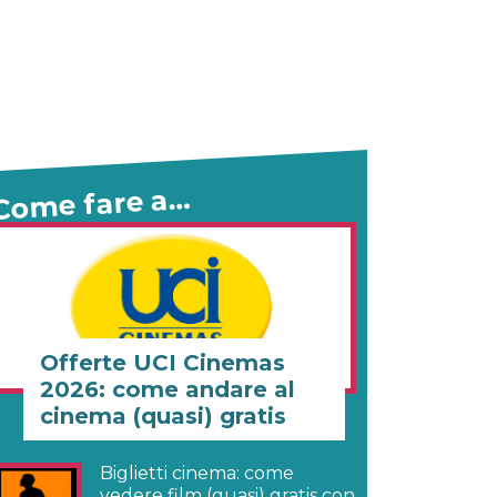
Come fare a…
Offerte UCI Cinemas
2026: come andare al
cinema (quasi) gratis
Biglietti cinema: come
vedere film (quasi) gratis con