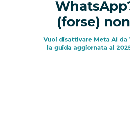
WhatsApp? 
(forse) non
Vuoi disattivare Meta AI d
la guida aggiornata al 202
sull’a
01/04/2025
Negli ultimi giorni, sempre più 
Meta AI da WhatsApp
, dopo 
elemento nella schermata princi
lilla
, posizionato in alto tra le cha
l’intelligenza artificiale gener
anche in Italia su
WhatsApp, Ins