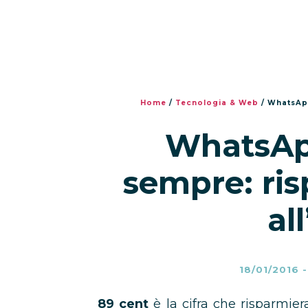
Home
/
Tecnologia & Web
/
WhatsApp
WhatsApp
sempre: ris
al
18/01/2016
89 cent
è la cifra che risparmier