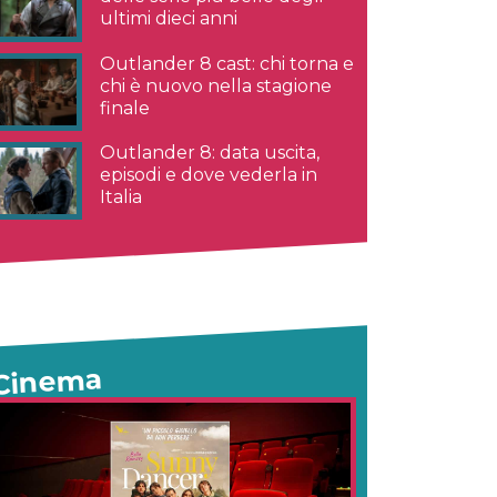
ultimi dieci anni
Outlander 8 cast: chi torna e
chi è nuovo nella stagione
finale
Outlander 8: data uscita,
episodi e dove vederla in
Italia
Cinema