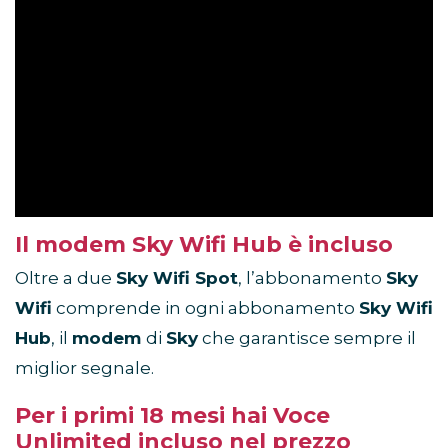
Il modem Sky Wifi Hub è incluso
Oltre a due
Sky Wifi Spot
, l’abbonamento
Sky
Wifi
comprende in ogni abbonamento
Sky Wifi
Hub
, il
modem
di
Sky
che garantisce sempre il
miglior segnale.
Per i primi 18 mesi hai Voce
Unlimited incluso nel prezzo