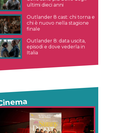
ultimi dieci anni
Outlander 8 cast: chi torna e
chi è nuovo nella stagione
finale
Outlander 8: data uscita,
episodi e dove vederla in
Italia
Cinema