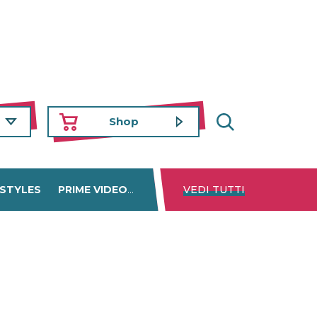
Shop
 STYLES
PRIME VIDEO
DISNEY+
VEDI TUTTI
NETFLIX
TROVA 