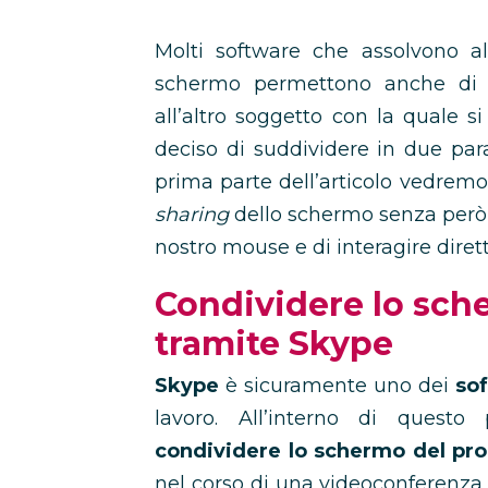
Molti software che assolvono al
schermo permettono anche di d
all’altro soggetto con la quale 
deciso di suddividere in due para
prima parte dell’articolo vedrem
sharing
dello schermo senza però da
nostro mouse e di interagire diret
Condividere lo sch
tramite Skype
Skype
è sicuramente uno dei
sof
lavoro. All’interno di quest
condividere lo schermo del pr
nel corso di una videoconferenza 