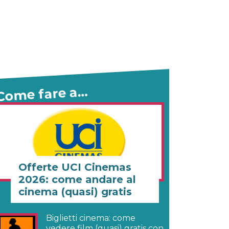
Come fare a…
Offerte UCI Cinemas
2026: come andare al
cinema (quasi) gratis
Biglietti cinema: come
vedere film (quasi) gratis con