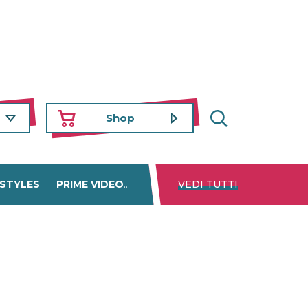
Shop
 STYLES
PRIME VIDEO
DISNEY+
VEDI TUTTI
NETFLIX
TROVA 