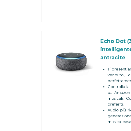
HD.
Sempre pron
barzelletta,
le ultime no
e molto altr
Controlla i t
per controll
Echo Dot (3
regolare un 
intelligent
Resta sempre
senza dov
antracite
dispositivo i
cena è pron
Ti presentia
Progettato 
venduto, c
costruito co
perfettament
della priva
Controlla la
microfoni.
da Amazon M
musicali. C
preferiti.
Audio più r
generazione
musica casa 
varie stanze