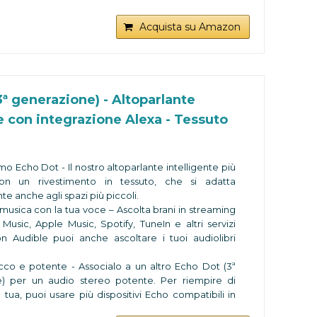
ta ad aiutarti - Chiedi ad Alexa di raccontare una
Acquista su Amazon
 riprodurre musica, rispondere a domande, leggerti
tizie, darti le previsioni del tempo, impostare sveglie
o.
uoi dispositivi per Casa Intelligente - Usa la tua voce
are i dispositivi compatibili e accendere la luce,
ª generazione) - Altoparlante
termostato o chiudere la porta.
e con integrazione Alexa - Tessuto
 in contatto con gli altri - Effettua una chiamata
er usare le mani. Chiama immediatamente un
n un'altra stanza con Drop In o annuncia a tutti che la
ta.
mo Echo Dot - Il nostro altoparlante intelligente più
per tutelare la tua privacy - Echo Dot è stato
on un rivestimento in tessuto, che si adatta
n diversi elementi per la protezione e il controllo
e anche agli spazi più piccoli.
cy, tra cui un apposito pulsante per disattivare i
 musica con la tua voce – Ascolta brani in streaming
usic, Apple Music, Spotify, TuneIn e altri servizi
on Audible puoi anche ascoltare i tuoi audiolibri
icco e potente - Associalo a un altro Echo Dot (3ª
) per un audio stereo potente. Per riempire di
tua, puoi usare più dispositivi Echo compatibili in
.