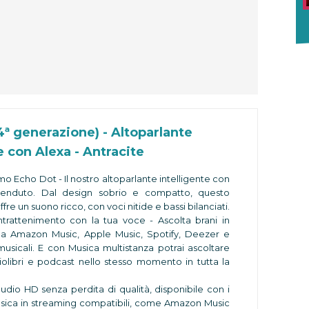
4ª generazione) - Altoparlante
e con Alexa - Antracite
mo Echo Dot - Il nostro altoparlante intelligente con
venduto. Dal design sobrio e compatto, questo
ffre un suono ricco, con voci nitide e bassi bilanciati.
intrattenimento con la tua voce - Ascolta brani in
a Amazon Music, Apple Music, Spotify, Deezer e
i musicali. E con Musica multistanza potrai ascoltare
iolibri e podcast nello stesso momento in tutta la
udio HD senza perdita di qualità, disponibile con i
musica in streaming compatibili, come Amazon Music