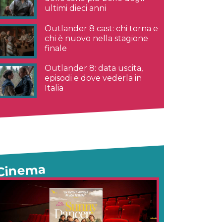
ultimi dieci anni
Outlander 8 cast: chi torna e
chi è nuovo nella stagione
finale
Outlander 8: data uscita,
episodi e dove vederla in
Italia
Cinema