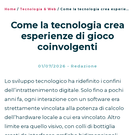
coperchio in silicone staccabile del pulsante,
caricarlo 1H può durare 2 ore di gioco divertente.
Home
/
Tecnologia & Web
/
Come la tecnologia crea esperienze di gioco coinvolgenti
Se il giocattolo per gatti non risponde o è lento, è
segno che la batteria è scarica e deve essere
Come la tecnologia crea
ricaricata. Si consiglia di caricarlo completamente
al primo utilizzo.
esperienze di gioco
💖 【Promemoria gentili】 🔶1. La palla per gatti è
coinvolgenti
priva di BPA e realizzata in silicone. Suggeriamo la
tua supervisione durante il gioco divertente e
istruiamo il tuo animale domestico su come
interagire correttamente con la palla invece di
01/07/2026
-
Redazione
limitarsi a masticarla. 🔶2.Il giocattolo per gatti
attivato non è impermeabile. 🔶3. Se ricevi una
pallina o un cavo di ricarica difettosi, non esitare a
Lo sviluppo tecnologico ha ridefinito i confini
contattarci. Ti invieremo una nuova sostituzione.
dell’intrattenimento digitale. Solo fino a pochi
anni fa, ogni interazione con un software era
strettamente vincolata alla potenza di calcolo
dell’hardware locale a cui era vincolato. Altro
limite era quello visivo, con colli di bottiglia