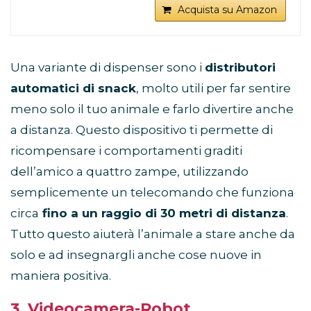
mangiare agli animali domestici. Programmate
Acquista su Amazon
fino a 12 porzioni per volta che possono essere
distribuite in base alle esigenze del vostro animale
domestico; se avete bisogno di interrompere
temporaneamente l'erogazione della mangiatoia,
Una variante di dispenser sono i
distributori
potete disattivare la programmazione nell'app.
automatici di snack
, molto utili per far sentire
😸【Capacità sufficiente】 La nostra mangiatoia
automatica per gatti può contenere fino a 4 litri di
meno solo il tuo animale e farlo divertire anche
cibo secco per animali domestici. Nutrite i vostri
a distanza. Questo dispositivo ti permette di
animali domestici e intratteneteli mentre siete
fuori casa, tutto a portata di mano! Quando si parte
ricompensare i comportamenti graditi
per un breve viaggio di lavoro, non ci si deve più
dell’amico a quattro zampe, utilizzando
preoccupare che il proprio animale domestico
abbia fame.
semplicemente un telecomando che funziona
😸【Alimentazione fresca e pulizia facile】 La
circa
fino a un raggio di 30 metri di distanza
.
nostra mangiatoia automatica per gatti è dotata di
un sacchetto essiccante incorporato (incluso) che
Tutto questo aiuterà l’animale a stare anche da
mantiene il cibo fresco e croccante. Il serbatoio
solo e ad insegnargli anche cose nuove in
del cibo, il coperchio e la ciotola sono rimovibili
per una facile pulizia.
maniera positiva.
😸【Supporta due fonti di alimentazione】 Cavo
USB (incluso) e batterie (non incluse). La
3. Videocamera-Robot
mangiatoia per gatti a batteria garantisce la