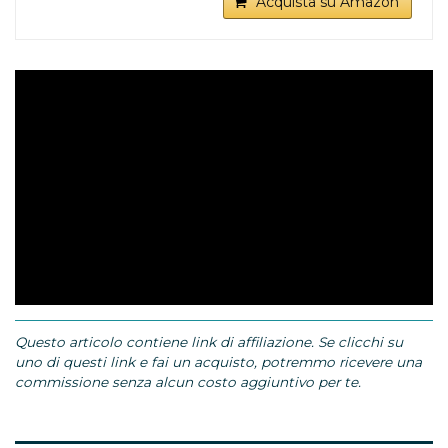
Acquista su Amazon
attivi, annoiati e timidi, gattini e cuccioli per
l'intrattenimento e l'esercizio. Il giocattolo si
scuoterà, rotolerà e ruoterà automaticamente.
Anche le luci flash multicolori integrate all'interno
della palla attirano anche più attenzione del gatto
per interagire con esso per divertirsi senza
solitudine.
😽 【Cambia Automaticamente Direzione】 La
sfera rotante attiva cambierà automaticamente
direzione quando colpisce un ostacolo come
muro, tavolo e porta con un sensore di movimento
intelligente integrato. La reazione si muove
liberamente in modo casuale e imprevedibile,
mantenendo il tuo gatto eccitato per mantenere
un buon equilibrio tra gioco e riposo. NOTA:
Interazione con la palla su pavimento duro,
pavimento piastrellato e moquette sottile ma non
Questo articolo contiene link di affiliazione. Se clicchi su
moquette spessa a causa della resistenza.
uno di questi link e fai un acquisto, potremmo ricevere una
🐶 【Palla Giochi per Gatti Ricaricabile di Tipo C】
commissione senza alcun costo aggiuntivo per te.
Questo gioco gatto interattivo di palla è dotato di
batteria incorporata, che non è solo conveniente
ma anche rispettosa dell'ambiente. Aprire il