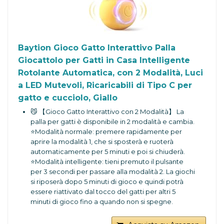
Baytion Gioco Gatto Interattivo Palla
Giocattolo per Gatti in Casa Intelligente
Rotolante Automatica, con 2 Modalità, Luci
a LED Mutevoli, Ricaricabili di Tipo C per
gatto e cucciolo, Giallo
😼 【Gioco Gatto Interattivo con 2 Modalità】 La
palla per gatti è disponibile in 2 modalità e cambia.
⭐Modalità normale: premere rapidamente per
aprire la modalità 1, che si sposterà e ruoterà
automaticamente per 5 minuti e poi si chiuderà.
⭐Modalità intelligente: tieni premuto il pulsante
per 3 secondi per passare alla modalità 2. La giochi
si riposerà dopo 5 minuti di gioco e quindi potrà
essere riattivato dal tocco del gatti per altri 5
minuti di gioco fino a quando non si spegne.
😻 【Palla per Gatti Divertente e Intelligente】 La
palla per gatti Baytion è progettata per gatti adulti