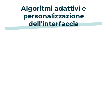
Algoritmi adattivi e
personalizzazione
dell’interfaccia
Un’altra componente invisibile ma
fondamentale è l’uso di algoritmi predittivi per il
miglioramento dell’esperienza utente. I
software moderni analizzano il comportamento
del giocatore in tempo reale per calibrare
elementi di contorno come la difficoltà dei
tutorial, l’organizzazione dei menu di
navigazione e la proposta dei contenuti
correlati.