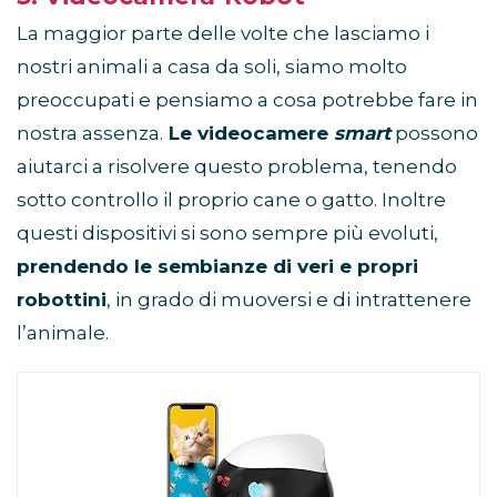
massima tranquillità in caso di interruzione di
La maggior parte delle volte che lasciamo i
corrente. Anche se il dispositivo è offline (il WiFi
nostri animali a casa da soli, siamo molto
non ha segnale), la mangiatoia alimentata a
batteria continuerà a nutrire all'ora impostata.
preoccupati e pensiamo a cosa potrebbe fare in
😸【Servizio affidabile e soddisfatto】 In caso di
nostra assenza.
Le videocamere
smart
possono
problemi durante l'utilizzo, non esitate a
contattarci. UIOOQ vi fornirà un supporto tecnico
aiutarci a risolvere questo problema, tenendo
tempestivo e professionale e vi fornirà una
sotto controllo il proprio cane o gatto. Inoltre
soluzione soddisfacente.
questi dispositivi si sono sempre più evoluti,
prendendo le sembianze di veri e propri
robottini
, in grado di muoversi e di intrattenere
l’animale.