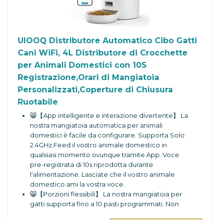
UIOOQ Distributore Automatico Cibo Gatti
Cani WiFi, 4L Distributore di Crocchette
per Animali Domestici con 10S
Registrazione,Orari di Mangiatoia
Personalizzati,Coperture di Chiusura
Ruotabile
😸【App intelligente e interazione divertente】 La
nostra mangiatoia automatica per animali
domestici è facile da configurare. Supporta Solo
2.4GHz.Feed il vostro animale domestico in
qualsiasi momento ovunque tramite App. Voce
pre-registrata di 10s riprodotta durante
l'alimentazione. Lasciate che il vostro animale
domestico ami la vostra voce.
😸【Porzioni flessibili】 La nostra mangiatoia per
gatti supporta fino a 10 pasti programmati. Non
preoccupatevi di uscire e non dover dare da