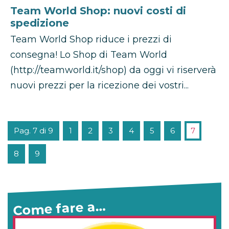
Team World Shop: nuovi costi di
spedizione
Team World Shop riduce i prezzi di
consegna! Lo Shop di Team World
(http://teamworld.it/shop) da oggi vi riserverà
nuovi prezzi per la ricezione dei vostri...
Pag. 7 di 9
1
2
3
4
5
6
7
8
9
Come fare a…