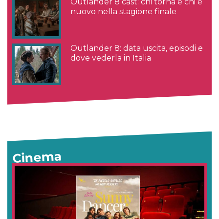
Outlander 8 cast: chi torna e chi è
nuovo nella stagione finale
Outlander 8: data uscita, episodi e
dove vederla in Italia
Cinema