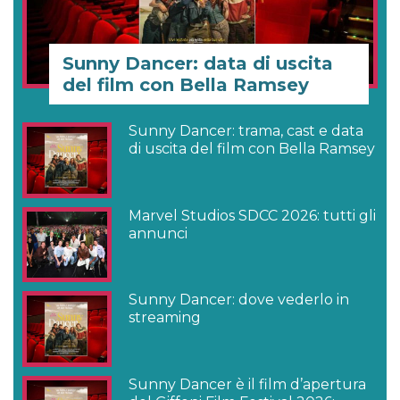
Sunny Dancer: data di uscita
del film con Bella Ramsey
Sunny Dancer: trama, cast e data
di uscita del film con Bella Ramsey
Marvel Studios SDCC 2026: tutti gli
annunci
Sunny Dancer: dove vederlo in
streaming
Sunny Dancer è il film d’apertura