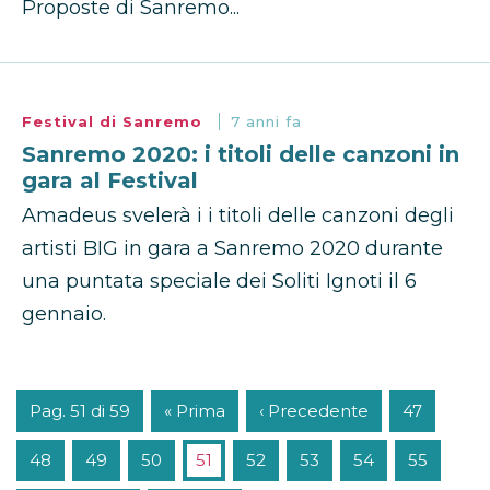
Proposte di Sanremo...
Festival di Sanremo
7 anni fa
Sanremo 2020: i titoli delle canzoni in
gara al Festival
Amadeus svelerà i i titoli delle canzoni degli
artisti BIG in gara a Sanremo 2020 durante
una puntata speciale dei Soliti Ignoti il 6
gennaio.
Pag. 51 di 59
« Prima
‹ Precedente
47
48
49
50
51
52
53
54
55