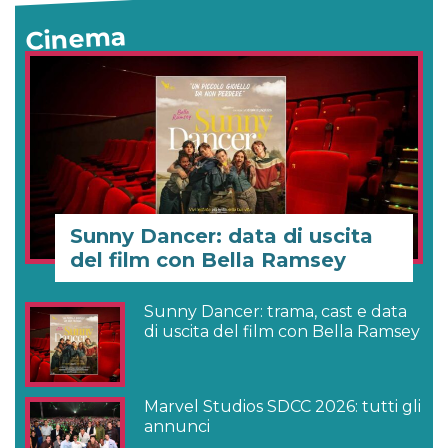
Cinema
Sunny Dancer: data di uscita
del film con Bella Ramsey
Sunny Dancer: trama, cast e data
di uscita del film con Bella Ramsey
Marvel Studios SDCC 2026: tutti gli
annunci