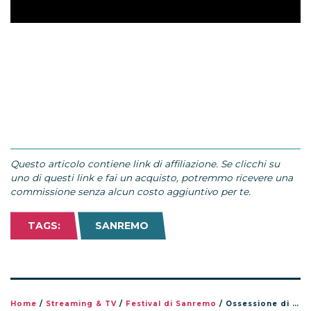
Questo articolo contiene link di affiliazione. Se clicchi su
uno di questi link e fai un acquisto, potremmo ricevere una
commissione senza alcun costo aggiuntivo per te.
TAGS:
SANREMO
Home
/
Streaming & TV
/
Festival di Sanremo
/
Ossessione di Samurai Jay: la canzone di Sanremo 2026 più ascoltata in streaming