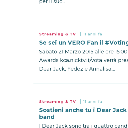
per il suo...
Streaming & TV
11 anni fa
Se sei un VERO Fan il #Voting
Sabato 21 Marzo 2015 alle ore 15:00 
Awards kca.nicktv.it/vota verrà pre
Dear Jack, Fedez e Annalisa....
Streaming & TV
11 anni fa
Sostieni anche tu i Dear Jack
band
I Dear Jack sono tra i quattro ca