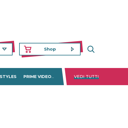
Shop
 STYLES
PRIME VIDEO
DISNEY+
VEDI TUTTI
NETFLIX
TROVA 