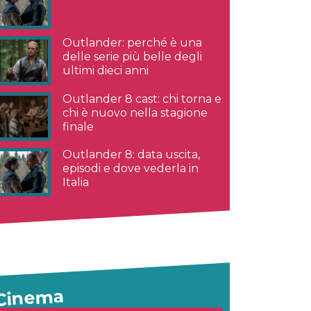
Outlander: perché è una
delle serie più belle degli
ultimi dieci anni
Outlander 8 cast: chi torna e
chi è nuovo nella stagione
finale
Outlander 8: data uscita,
episodi e dove vederla in
Italia
Cinema