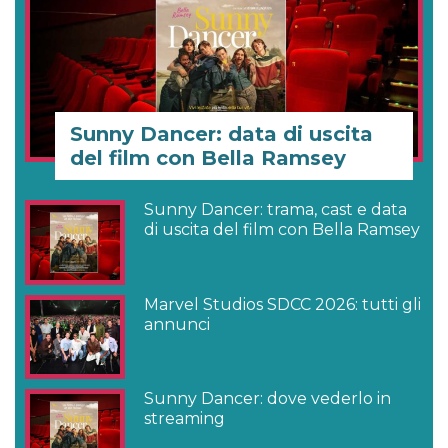
Sunny Dancer: data di uscita
del film con Bella Ramsey
Sunny Dancer: trama, cast e data
di uscita del film con Bella Ramsey
Marvel Studios SDCC 2026: tutti gli
annunci
Sunny Dancer: dove vederlo in
streaming