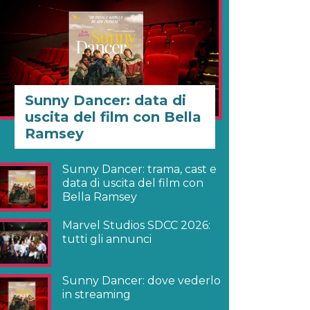
Sunny Dancer: data di
uscita del film con Bella
Ramsey
Sunny Dancer: trama, cast e
data di uscita del film con
Bella Ramsey
Marvel Studios SDCC 2026:
tutti gli annunci
Sunny Dancer: dove vederlo
in streaming