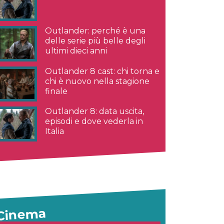
Outlander: perché è una
delle serie più belle degli
ultimi dieci anni
Outlander 8 cast: chi torna e
chi è nuovo nella stagione
finale
Outlander 8: data uscita,
episodi e dove vederla in
Italia
Cinema