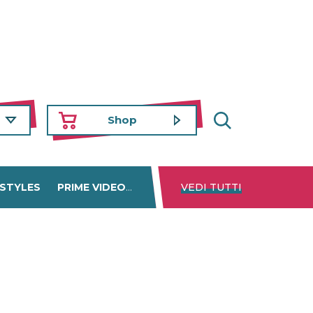
Shop
 STYLES
PRIME VIDEO
DISNEY+
VEDI TUTTI
NETFLIX
TROVA 