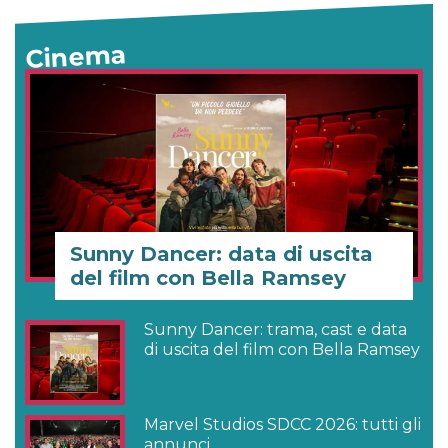
Cinema
Sunny Dancer: data di uscita
del film con Bella Ramsey
Sunny Dancer: trama, cast e data
di uscita del film con Bella Ramsey
Marvel Studios SDCC 2026: tutti gli
annunci