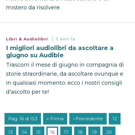
mistero da risolvere.
Libri & Audiolibri
3 anni fa
I migliori audiolibri da ascoltare a
giugno su Audible
Trascorri il mese di giugno in compagnia di
storie straordinarie, da ascoltare ovunque e
in qualsiasi momento: ecco i nostri consigli
d'ascolto per te!
Pag. 16 di 153
« Prima
‹ Precedente
12
13
14
15
16
17
18
19
20