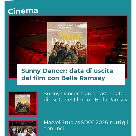
Cinema
Sunny Dancer: data di uscita
del film con Bella Ramsey
Sunny Dancer: trama, cast e data
di uscita del film con Bella Ramsey
Marvel Studios SDCC 2026: tutti gli
annunci