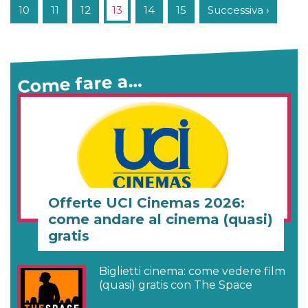
10
11
12
13
14
15
Successiva ›
Come fare a…
Offerte UCI Cinemas 2026:
come andare al cinema (quasi)
gratis
Biglietti cinema: come vedere film
(quasi) gratis con The Space