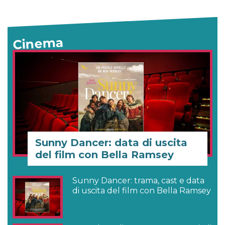
Cinema
Sunny Dancer: data di uscita
del film con Bella Ramsey
Sunny Dancer: trama, cast e data
di uscita del film con Bella Ramsey