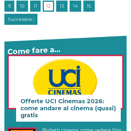
9
10
11
12
13
14
15
Successiva ›
Come fare a…
Offerte UCI Cinemas 2026:
come andare al cinema (quasi)
gratis
Biglietti cinema: come vedere film