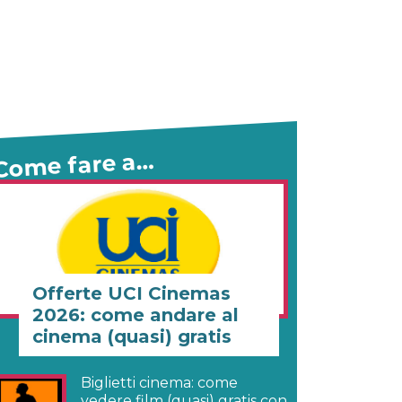
Come fare a…
Offerte UCI Cinemas
2026: come andare al
cinema (quasi) gratis
Biglietti cinema: come
vedere film (quasi) gratis con