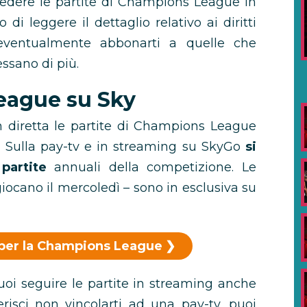
 vedere le partite di Champions League in
di leggere il dettaglio relativo ai diritti
 eventualmente abbonarti a quelle che
essano di più.
ague su Sky
in diretta le partite di Champions League
le. Sulla pay-tv e in streaming su SkyGo
si
partite
annuali della competizione. Le
 giocano il mercoledì – sono in esclusiva su
 per la Champions League
oi seguire le partite in streaming anche
risci non vincolarti ad una pay-tv, puoi