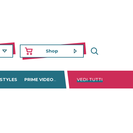
Shop
 STYLES
PRIME VIDEO
DISNEY+
VEDI TUTTI
NETFLIX
TROVA 