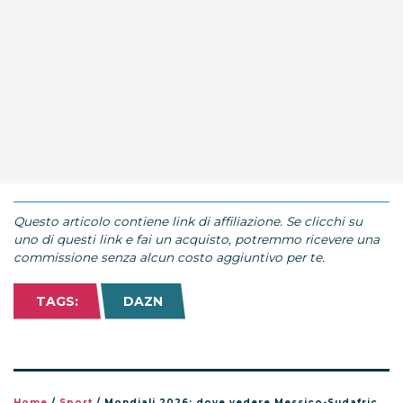
Questo articolo contiene link di affiliazione. Se clicchi su
uno di questi link e fai un acquisto, potremmo ricevere una
commissione senza alcun costo aggiuntivo per te.
TAGS:
DAZN
Home
/
Sport
/
Mondiali 2026: dove vedere Messico-Sudafrica stasera in TV e streaming