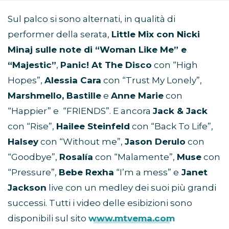
Sul palco si sono alternati, in qualità di
performer della serata,
Little Mix con Nicki
Minaj sulle note di “Woman Like Me” e
“Majestic”
,
Panic! At The Disco
con “High
Hopes”,
Alessia Cara
con “Trust My Lonely”,
Marshmello, Bastille
e
Anne Marie
con
“Happier” e “FRIENDS”. E ancora
Jack & Jack
con “Rise”,
Hailee Steinfeld
con “Back To Life”,
Halsey
con “Without me”,
Jason Derulo
con
“Goodbye”,
Rosalía
con “Malamente”,
Muse
con
“Pressure”,
Bebe Rexha
“I’m a mess” e
Janet
Jackson
live con un medley dei suoi più grandi
successi. Tutti i video delle esibizioni sono
disponibili sul sito
www.mtvema.com