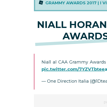
GRAMMY AWARDS 2017 | I V
NIALL HORA
AWARDS
Niall al CAA Grammy Awards p
pic.twitter.com/7YZVTbtee
— One Direction Italia (@1Dt