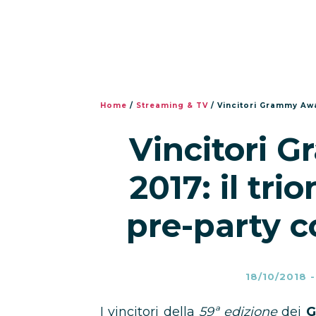
Home
/
Streaming & TV
/
Vincitori Grammy Award
Vincitori 
2017: il tri
pre-party c
18/10/2018
I vincitori della
59ª edizione
dei
G