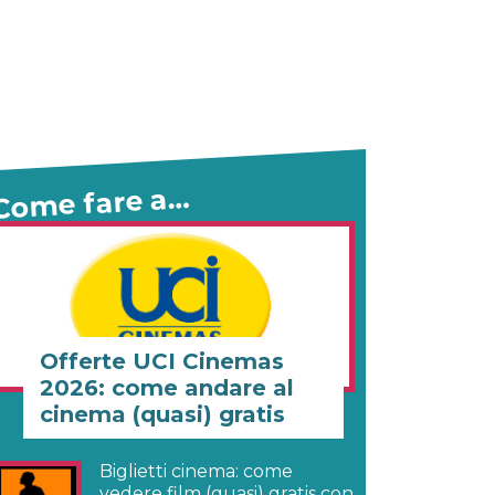
Come fare a…
Offerte UCI Cinemas
2026: come andare al
cinema (quasi) gratis
Biglietti cinema: come
vedere film (quasi) gratis con