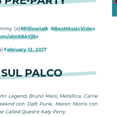
 PRE-PARTY
ammy (4)
#Pillowtalk
#BestMusicVideo
.com/olm68AYjBx
a)
February 12, 2017
 SUL PALCO
ohn Legend, Bruno Mars, Metallica, Carrie
Weeknd
con
Daft Punk, Maren Morris
con
be Called Quest
e
Katy Perry.