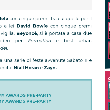
dele
con cinque premi, tra cui quello per il
o a lei
David Bowie
con cinque premi
vigilia,
Beyoncè
, si è portata a casa due
 video per
Formation
e best urban
de
).
a una serie di feste avvenute Sabato 11 e
i anche
Niall Horan
e
Zayn.
MY AWARDS PRE-PARTY
MY AWARDS PRE-PARTY