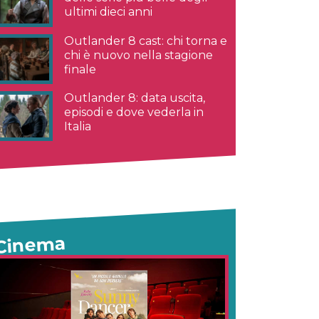
ultimi dieci anni
Outlander 8 cast: chi torna e
chi è nuovo nella stagione
finale
Outlander 8: data uscita,
episodi e dove vederla in
Italia
Cinema