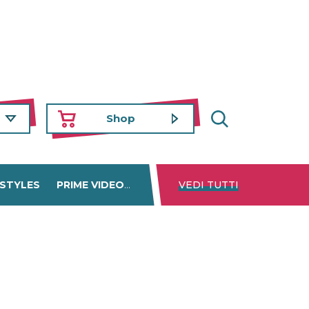
Shop
 STYLES
PRIME VIDEO
DISNEY+
VEDI TUTTI
NETFLIX
TROVA 