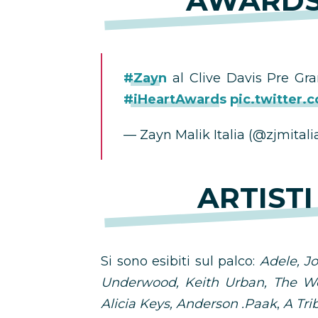
AWARDS
#Zayn
al Clive Davis Pre Gr
#iHeartAwards
pic.twitter
— Zayn Malik Italia (@zjmitali
ARTISTI
Si sono esibiti sul palco:
Adele, J
Underwood, Keith Urban, The 
Alicia Keys, Anderson .Paak
,
A Tri