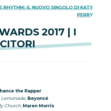
E RHYTHM: IL NUOVO SINGOLO DI KATY
PERRY
ARDS 2017 | I
CITORI
hance the Rapper
:
Lemonade
,
Beyoncé
y Church
,
Maren Morris