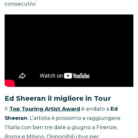
consecutivi.
Ed Sheeran il migliore in Tour
Il
Top Touring Artist Award
è andato a
Ed
Sheeran
. L’artista è prossimo a raggiungere
l’Italia con ben tre date a giugno a Firenze,
Roma e Milano. Disponibili i bus per