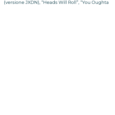
(versione JXDN), “Heads Will Roll”, “You Oughta
Know”, “Bring Me to Life”, “What’s Up?” e molti
altri. La sua cifra stilistica si è rivelata fresca,
energica e riconoscibile.
L’inedito
“CENTO RAGAZZE”
è una scarica
emotiva pop-punk che racconta la fine di una
relazione come una crisi d’astinenza emotiva: lui
scompare, lei rimane sospesa tra rabbia,
nostalgia e disillusione. Il brano è disponibile su
tutte le piattaforme digitali.