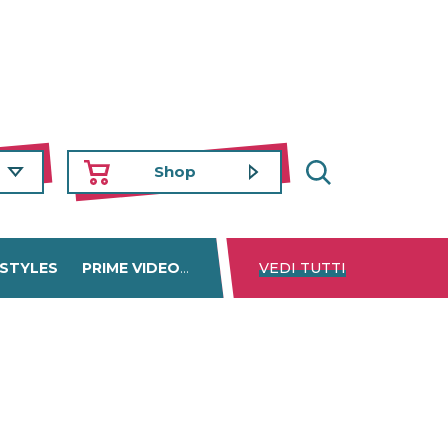
Shop
 STYLES
PRIME VIDEO
DISNEY+
VEDI TUTTI
NETFLIX
TROVA 