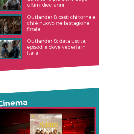
ultimi dieci anni
Outlander 8 cast: chi torna e
chi è nuovo nella stagione
finale
Outlander 8: data uscita,
episodi e dove vederla in
Italia
Cinema