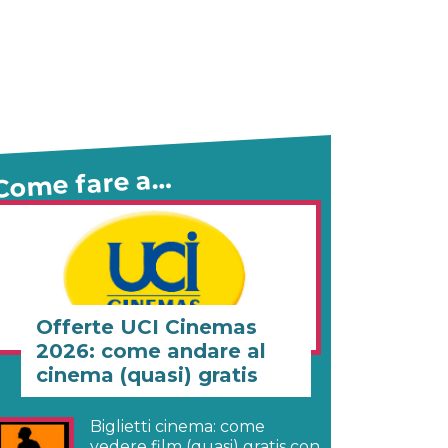
Come fare a…
Offerte UCI Cinemas
2026: come andare al
cinema (quasi) gratis
Biglietti cinema: come
vedere film (quasi) gratis con